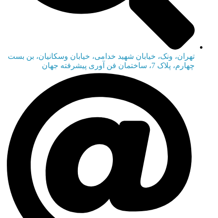
تهران، ونک، خیابان شهید خدامی، خیابان وسکانیان، بن بست
چهارم، پلاک 7، ساختمان فن آوری پیشرفته جهان