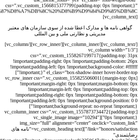
css=”.vc_custom_1566815377799{padding-top: 0px !important;}”
[vc_column_text]
گواهی نامه ها و مدارک اعطا شده از سوی سازمان های معتبر
مدیریتی و نظارتی ملی و بین المللی
[/vc_column_text][/vc_column_inner][/vc_row_inner][/vc_column]
[vc_column width=”1/3″
css=”.vc_custom_1558267199717{padding-top: 31px
!important;padding-right: 0px !important;padding-bottom: 26px
!important;padding-left: 0px !important;background-color: #ffffff
!important;}” el_class=”box-shadow-inner hover-border-top”]
[vc_row_inner css=”.vc_custom_1558255060011{margin-top: 0px
!important;margin-right: 0px !important;margin-bottom: 0px
!important;margin-left: 0px !important;padding-top: 0px
!important;padding-right: 0px !important;padding-bottom: 0px
!important;padding-left: 0px !important;background-position: 0 0
!important;background-repeat: no-repeat !important;}”]
[vc_column_inner css=”.vc_custom_1557873734472{padding-top:
0px !important;}”][vc_single_image image=”10294″
img_size=”full” alignment=”center” onclick=”custom_link”
link=”honors/satisfaction/”][vc_custom_heading text=”نامه های
رضایتمندی”