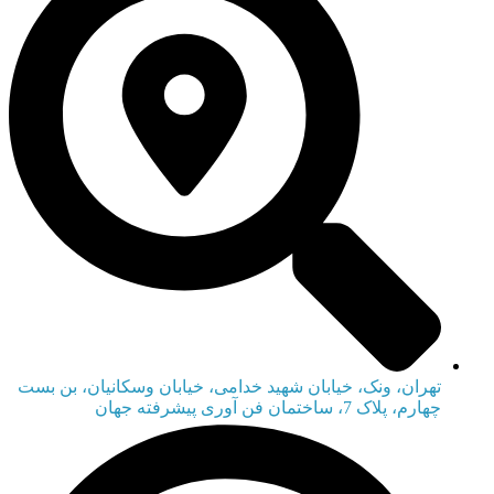
تهران، ونک، خیابان شهید خدامی، خیابان وسکانیان، بن بست
چهارم، پلاک 7، ساختمان فن آوری پیشرفته جهان