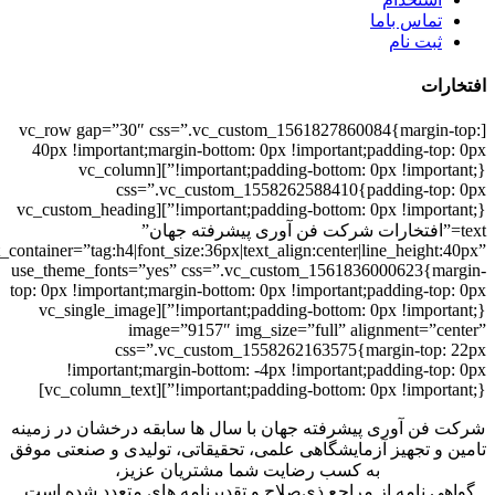
تماس باما
ثبت نام
افتخارات
[vc_row gap=”30″ css=”.vc_custom_1561827860084{margin-top:
40px !important;margin-bottom: 0px !important;padding-top: 0px
!important;padding-bottom: 0px !important;}”][vc_column
css=”.vc_custom_1558262588410{padding-top: 0px
!important;padding-bottom: 0px !important;}”][vc_custom_heading
text=”افتخارات شرکت فن آوری پیشرفته جهان”
t_container=”tag:h4|font_size:36px|text_align:center|line_height:40px”
use_theme_fonts=”yes” css=”.vc_custom_1561836000623{margin-
top: 0px !important;margin-bottom: 0px !important;padding-top: 0px
!important;padding-bottom: 0px !important;}”][vc_single_image
image=”9157″ img_size=”full” alignment=”center”
css=”.vc_custom_1558262163575{margin-top: 22px
!important;margin-bottom: -4px !important;padding-top: 0px
!important;padding-bottom: 0px !important;}”][vc_column_text]
شرکت فن آوری پیشرفته جهان با سال ها سابقه درخشان در زمینه
تامین و تجهیز آزمایشگاهی علمی، تحقیقاتی، تولیدی و صنعتی موفق
به کسب رضایت شما مشتریان عزیز،
گواهی نامه از مراجع ذی‌صلاح و تقدیرنامه های متعدد شده است.