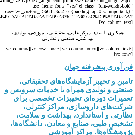
4|font_size:17px|text_align:center|color:%2350647c|line_height:26px”
use_theme_fonts=”yes” el_class=”font-weight-bold”
css=”.vc_custom_1566815632161{padding-top: 0px !important;}”
[vc_column_text]
همکاری با صدها مرکز علمی، تحقیقاتی، آموزشی، تولیدی،
بهداشتی، صنعتی و نظارتی
[/vc_column_text][/vc_column_inner][/vc_row_inner][/vc_column]
[/vc_row]
فن آوری پیشرفته جهان
تامین و تجهیز آزمایشگاه‌های تحقیقاتی،
صنعتی و تولیدی همراه با خدمات سرویس و
تعمیرات دوره‌ای تجهیزات تخصصی برای
شرکت‌های داروسازی، مراکز کنترلی،
نظارتی و استاندارد، بهداشت و سلامت،
تشخیص طبی، صنایع و معادن، دانشگاه‌ها،
پژوهشگاه‌ها، مراکز آموزشی