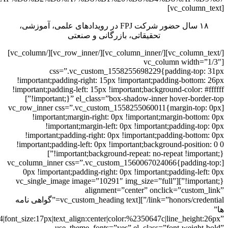
[vc_column_text]
۱۸ سال حضور شرکت FPJ در رویدادهای علمی، آموزشی،
تحقیقاتی، بازرگانی و صنعتی
[/vc_column_text][/vc_column_inner][/vc_row_inner][/vc_column]
[vc_column width=”1/3″
css=”.vc_custom_1558255698229{padding-top: 31px
!important;padding-right: 15px !important;padding-bottom: 26px
!important;padding-left: 15px !important;background-color: #ffffff
!important;}” el_class=”box-shadow-inner hover-border-top”]
[vc_row_inner css=”.vc_custom_1558255060011{margin-top: 0px
!important;margin-right: 0px !important;margin-bottom: 0px
!important;margin-left: 0px !important;padding-top: 0px
!important;padding-right: 0px !important;padding-bottom: 0px
!important;padding-left: 0px !important;background-position: 0 0
!important;background-repeat: no-repeat !important;}”]
[vc_column_inner css=”.vc_custom_1560067024066{padding-top:
0px !important;padding-right: 0px !important;padding-left: 0px
!important;}”][vc_single_image image=”10291″ img_size=”full”
alignment=”center” onclick=”custom_link”
link=”honors/credential/”][vc_custom_heading text=”گواهی نامه
ها”
4|font_size:17px|text_align:center|color:%2350647c|line_height:26px”
use_theme_fonts=”yes” el_class=”font-weight-bold”