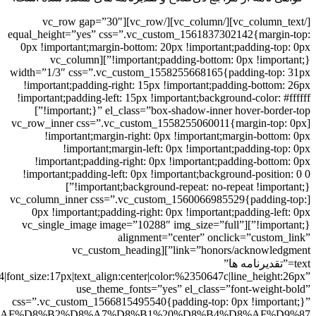
[/vc_column_text][/vc_column][/vc_row][vc_row gap=”30″
equal_height=”yes” css=”.vc_custom_1561837302142{margin-top:
0px !important;margin-bottom: 20px !important;padding-top: 0px
!important;padding-bottom: 0px !important;}”][vc_column
width=”1/3″ css=”.vc_custom_1558255668165{padding-top: 31px
!important;padding-right: 15px !important;padding-bottom: 26px
!important;padding-left: 15px !important;background-color: #ffffff
!important;}” el_class=”box-shadow-inner hover-border-top”]
[vc_row_inner css=”.vc_custom_1558255060011{margin-top: 0px
!important;margin-right: 0px !important;margin-bottom: 0px
!important;margin-left: 0px !important;padding-top: 0px
!important;padding-right: 0px !important;padding-bottom: 0px
!important;padding-left: 0px !important;background-position: 0 0
!important;background-repeat: no-repeat !important;}”]
[vc_column_inner css=”.vc_custom_1560066985529{padding-top:
0px !important;padding-right: 0px !important;padding-left: 0px
!important;}”][vc_single_image image=”10288″ img_size=”full”
alignment=”center” onclick=”custom_link”
link=”honors/acknowledgment”][vc_custom_heading
text=”تقديرنامه ها”
4|font_size:17px|text_align:center|color:%2350647c|line_height:26px”
use_theme_fonts=”yes” el_class=”font-weight-bold”
css=”.vc_custom_1566815495540{padding-top: 0px !important;}”