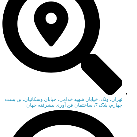
تهران، ونک، خیابان شهید خدامی، خیابان وسکانیان، بن بست
چهارم، پلاک 7، ساختمان فن آوری پیشرفته جهان